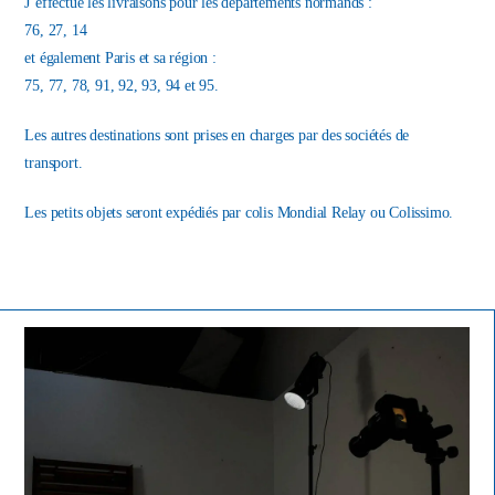
J’effectue les livraisons pour les départements normands :
76, 27, 14
et également Paris et sa région :
75, 77, 78, 91, 92, 93, 94 et 95.
Les autres destinations sont prises en charges par des sociétés de
transport.
Les petits objets seront expédiés par colis Mondial Relay ou Colissimo.