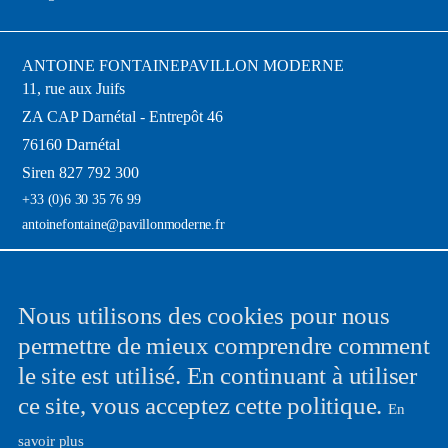
ANTOINE FONTAINE
PAVILLON MODERNE
11, rue aux Juifs
ZA CAP Darnétal - Entrepôt 46
76160 Darnétal
Siren 827 792 300
+33 (0)6 30 35 76 99
antoinefontaine@pavillonmoderne.fr
News
Nous utilisons des cookies pour nous
permettre de mieux comprendre comment
Recevez mes dernières trouvailles directement dans votre boîte e-mail et
le site est utilisé. En continuant à utiliser
ça une fois par mois !
ce site, vous acceptez cette politique.
En
savoir plus