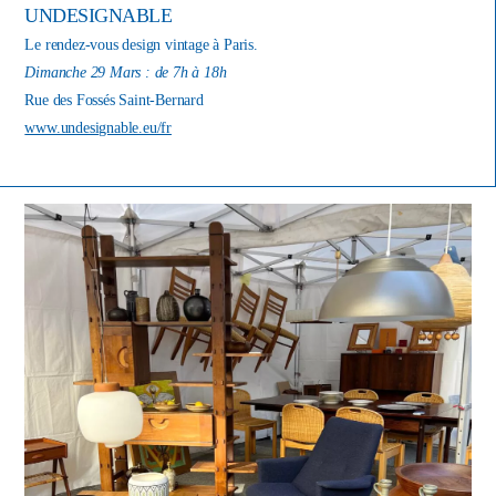
UNDESIGNABLE
Le rendez-vous design vintage à Paris.
Dimanche 29 Mars : de 7h à 18h
Rue des Fossés Saint-Bernard
www.undesignable.eu/fr