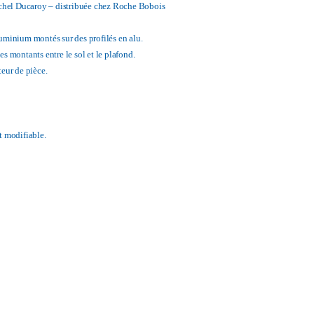
hel Ducaroy – distribuée chez Roche Bobois
uminium montés sur des profilés en alu.
s montants entre le sol et le plafond.
teur de pièce.
t modifiable.