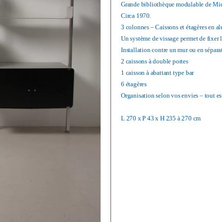
Grande bibliothèque modulable de Mic
Circa 1970.
3 colonnes – Caissons et étagères en al
Un système de vissage permet de fixer le
Installation contre un mur ou en sépara
2 caissons à double portes
1 caisson à abattant type bar
6 étagères
Organisation selon vos envies – tout es
L 270 x P 43 x H 235 à 270 cm