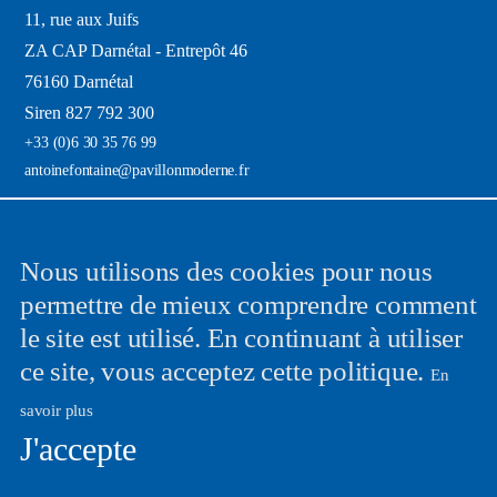
11, rue aux Juifs
ZA CAP Darnétal - Entrepôt 46
76160 Darnétal
Siren 827 792 300
+33 (0)6 30 35 76 99
antoinefontaine@pavillonmoderne.fr
News
Nous utilisons des cookies pour nous
permettre de mieux comprendre comment
Recevez mes dernières trouvailles directement dans votre boîte e-mail et
le site est utilisé. En continuant à utiliser
ça une fois par mois !
ce site, vous acceptez cette politique.
En
savoir plus
J'accepte
En validant votre inscription, vous acceptez que PAVILLON MODERNE mémorise
et utilise votre adresse email dans le but de vous envoyer notre lettre d’informations.